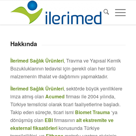
Hakkında
İlerimed Sağlık Ürünleri
, Travma ve Yapısal Kemik
Bozukluklarının tedavisi için gerekli olan her türlü
malzemenin ithalat ve dağıtımını yapmaktadır.
İlerimed Sağlık Ürünleri
, sektörde büyük yeniliklere
imza atmış olan
Acumed
firması ile 2004 yılında,
Türkiye temsilcisi olarak ticari faaliyetlerine başladı.
Takip eden süreçte, ticari ismi
Biomet Trauma
‘ya
dönüşmüş olan
EBI
firmasının
alt ekstremite ve
eksternal fiksatörleri
konusunda Türkiye
temsilciliğini, ve
Fitbone
motorlu uzatma çivisinin